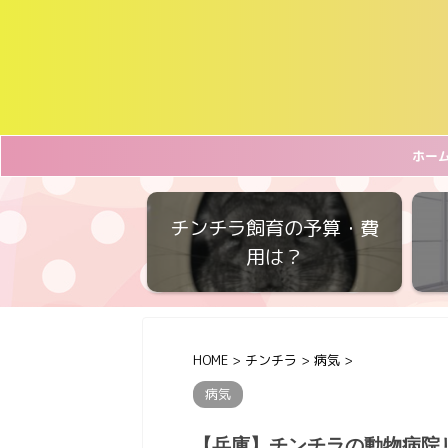
ホー
チンチラ飼育の予算・費
用は？
HOME
>
チンチラ
>
病気
>
病気
【兵庫】チンチラの動物病院