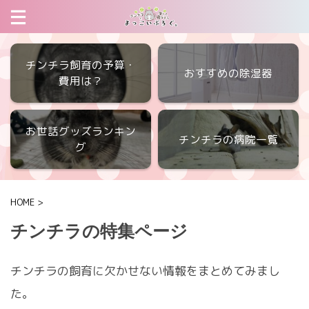
チンチラ飼育の予算・
おすすめの除湿器
費用は？
お世話グッズランキン
チンチラの病院一覧
グ
HOME
>
チンチラの特集ページ
チンチラの飼育に欠かせない情報をまとめてみまし
た。