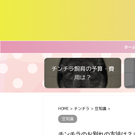
ホー
チンチラ飼育の予算・費
用は？
HOME
>
チンチラ
>
豆知識
>
豆知識
チンチラのお別れの方法は？