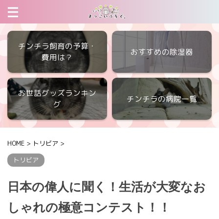
チンチラ飼育の予算・
おすすめの除湿器
費用は？
お世話グッズランキン
チンチラの病院一覧
グ
HOME
>
トリビア
>
トリビア
日本の偉人に聞く！生活が大変なお
しゃれの極意コンテスト！！