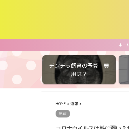
ホー
チンチラ飼育の予算・費
用は？
HOME
>
速報
>
速報
コロナウイルスは熱に弱い？