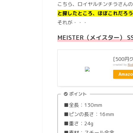
こちら、ロイヤルチンチラさんの
と探したところ、ほぼこれだろう
それが・・・
MEISTER（メイスター） S
[500円
created by
Rin
Amazo
ポイント
■全長：130mm
■ピンの長さ：16mm
■重さ：24g
■素材：スチール合金