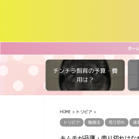
ホー
チンチラ飼育の予算・費
用は？
HOME
>
トリビア
>
トリビア
勉強法
売り切れ
速
キムチが品薄・売り切れはな