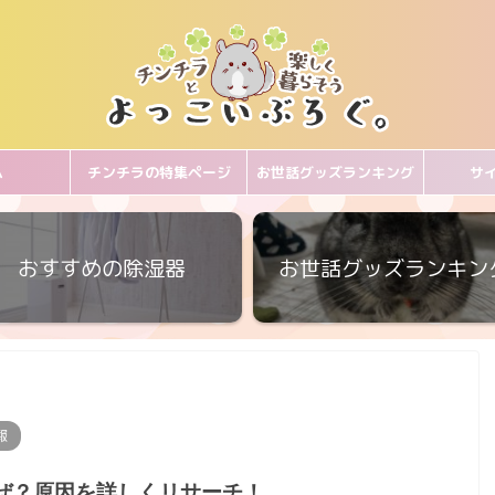
ム
チンチラの特集ページ
お世話グッズランキング
サ
おすすめの除湿器
お世話グッズランキン
報
ぜ？原因を詳しくリサーチ！