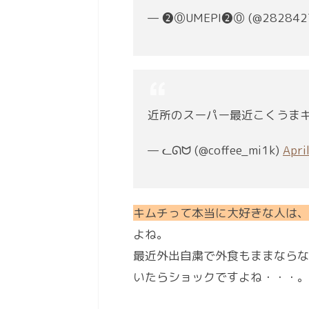
— ❷⓪UMEPI❷⓪ (@282842
近所のスーパー最近こくうま
— ᓚᘏᗢ (@coffee_mi1k)
Apri
キムチって本当に大好きな人は、
よね。
最近外出自粛で外食もままならな
いたらショックですよね・・・。