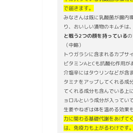
で届きます。
みなさんは既に乳酸菌が腸内
り、おいしい漬物のキムチは
と戦う2つの顔を持っている
の
（中略）
トウガラシに含まれるカプサ
ビタミンAとCも抗酸化作用が
介塩辛にはタウリンなどが含
タミナをアップしてくれる成分
てくれる成分も含んでいる上
ョロルという成分が入ってい
生姜やねぎは体を温める効果も
力に関わる基礎代謝をあげて
は、免疫力も上がるわけです