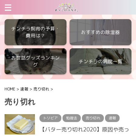
チンチラ飼育の予算・
おすすめの除湿器
費用は？
お世話グッズランキン
チンチラの病院一覧
グ
HOME
>
速報
>
売り切れ
>
売り切れ
トリビア
勉強法
売り切れ
速報
【バター売り切れ2020】原因や売っ