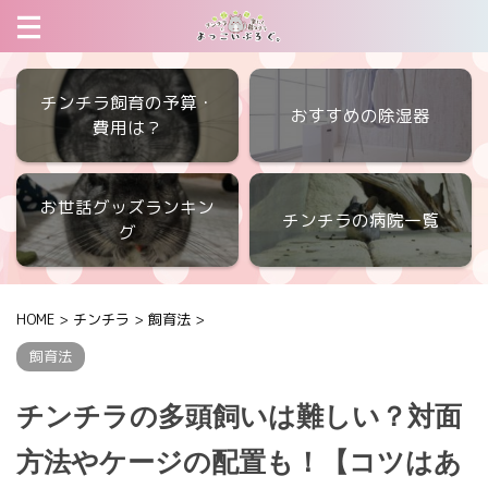
チンチラ飼育の予算・
おすすめの除湿器
費用は？
お世話グッズランキン
チンチラの病院一覧
グ
HOME
>
チンチラ
>
飼育法
>
飼育法
チンチラの多頭飼いは難しい？対面
方法やケージの配置も！【コツはあ