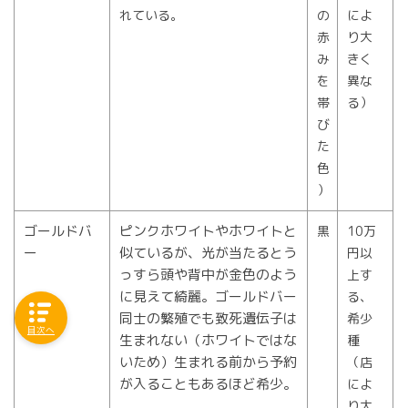
れている。
の
によ
赤
り大
み
きく
を
異な
帯
る）
び
た
色
）
ゴールドバ
ピンクホワイトやホワイトと
黒
10万
ー
似ているが、光が当たるとう
円以
っすら頭や背中が金色のよう
上す
に見えて綺麗。ゴールドバー
る、
同士の繁殖でも致死遺伝子は
希少
目次へ
生まれない（ホワイトではな
種
いため）生まれる前から予約
（店
が入ることもあるほど希少。
によ
り大