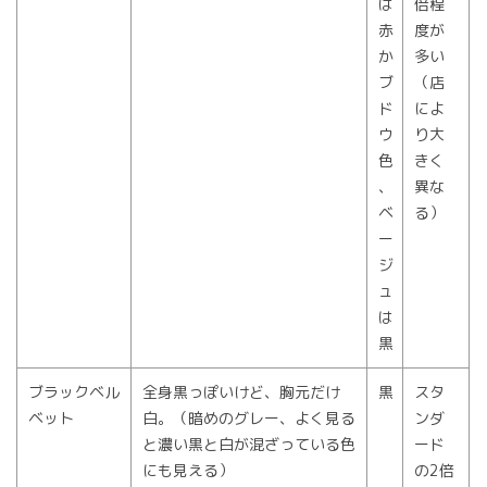
は
倍程
赤
度が
か
多い
ブ
（店
ド
によ
ウ
り大
色
きく
、
異な
ベ
る）
ー
ジ
ュ
は
黒
ブラックベル
全身黒っぽいけど、胸元だけ
黒
スタ
ベット
白。（暗めのグレー、よく見る
ンダ
と濃い黒と白が混ざっている色
ード
にも見える）
の2倍