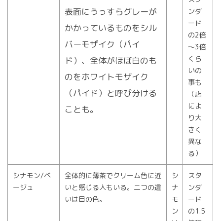
表面にうっすらグレーが
ンダ
ード
かかっているものをシル
の2倍
バーモザイク（パイ
～3倍
くら
ド）、全体がほぼ白のも
いの
のをホワイトモザイク
事も
（パイド）と呼び分ける
（店
によ
ことも。
り大
きく
異な
る）
シナモン/ベ
全体的に薄茶でクリーム色に近
シ
スタ
ージュ
いと感じる人もいる。二つの違
ナ
ンダ
いは目の色。
モ
ード
ン
の1.5