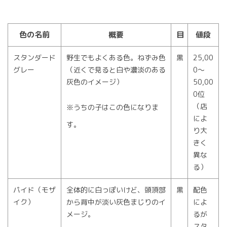
色の名前
概要
目
値段
スタンダード
野生でもよくある色。ねずみ色
黒
25,00
グレー
（近くで見ると白や濃淡のある
0～
灰色のイメージ）
50,00
0位
（店
※うちの子はこの色になりま
によ
す。
り大
きく
異な
る）
パイド（モザ
全体的に白っぽいけど、頭頂部
黒
配色
イク）
から背中が淡い灰色まじりのイ
によ
メージ。
るが
スタ