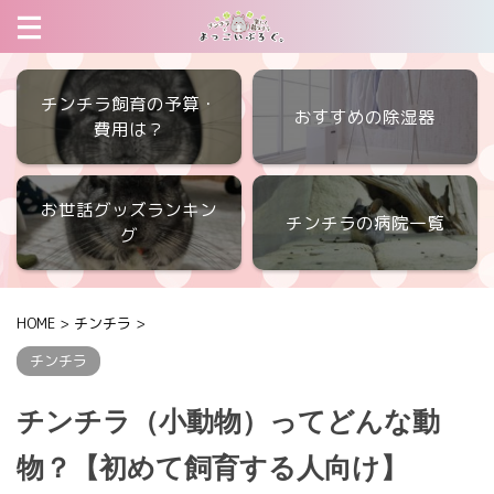
チンチラ飼育の予算・
おすすめの除湿器
費用は？
お世話グッズランキン
チンチラの病院一覧
グ
HOME
>
チンチラ
>
チンチラ
チンチラ（小動物）ってどんな動
物？【初めて飼育する人向け】