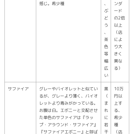
感じ。希少種
、
ンダ
ぶ
ード
ど
の2倍
う
以上
、
（店
茶
によ
色
り大
等
きく
幅
異な
広
る）
い
サファイア
グレーやバイオレットと似てい
黒
10万
るが、グレーより薄く、バイオ
（
円以
レットより青みがかっている。
ま
上す
お腹は白。エボニーと交配させ
れ
る、
た単色のサファイアは『ラッ
に
希少
プ・アラウンド・サファイア』
若
種
『サファイアエボニー』と呼ば
干
（店