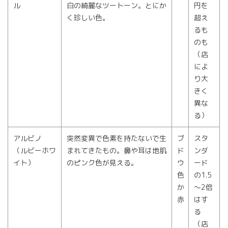
ル
白の綺麗なツートーン。とにか
円を
く珍しい色。
超え
るも
のも
（店
によ
り大
きく
異な
る）
アルビノ
突然変異で色素を持たないで生
ブ
スタ
（ルビーホワ
まれてきたもの。鼻や耳は地肌
ド
ンダ
イト）
のピンク色が見える。
ウ
ード
色
の1.5
か
～2倍
赤
はす
る
（店