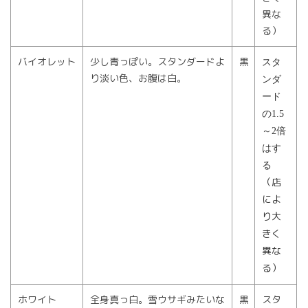
異な
る）
バイオレット
少し青っぽい。スタンダードよ
黒
スタ
り淡い色、お腹は白。
ンダ
ード
の1.5
～2倍
はす
る
（店
によ
り大
きく
異な
る）
ホワイト
全身真っ白。雪ウサギみたいな
黒
スタ